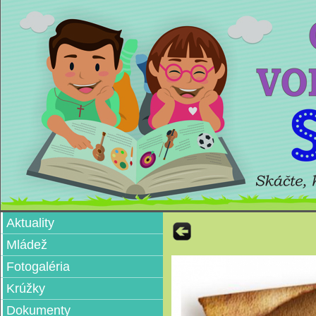
Aktuality
Mládež
Fotogaléria
Krúžky
Dokumenty