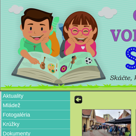
Aktuality
Mládež
Fotogaléria
Krúžky
Dokumenty