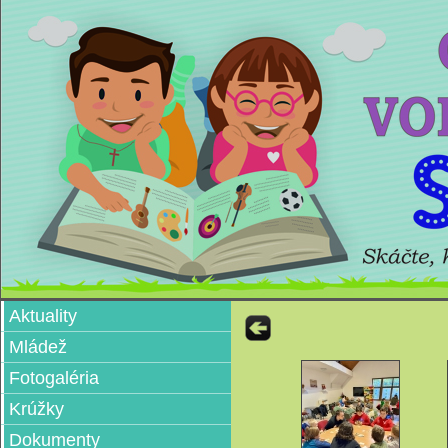
Aktuality
Mládež
Fotogaléria
Krúžky
Dokumenty