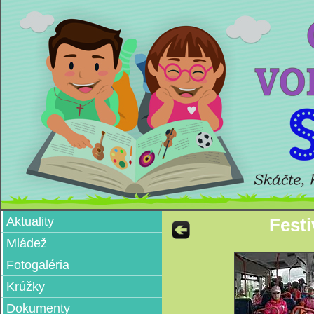
Aktuality
Festi
Mládež
Fotogaléria
Krúžky
Dokumenty