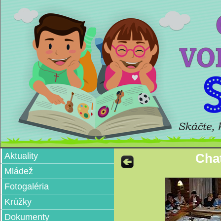
Aktuality
Chat
Mládež
Fotogaléria
Krúžky
Dokumenty